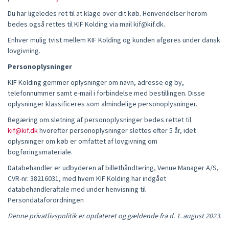
Du har ligeledes ret til at klage over dit køb. Henvendelser herom
bedes også rettes til KIF Kolding via mail
kif@kif.dk.
Enhver mulig tvist mellem KIF Kolding og kunden afgøres under dansk
lovgivning.
Personoplysninger
KIF Kolding gemmer oplysninger om navn, adresse og by,
telefonnummer samt e-mail i forbindelse med bestillingen. Disse
oplysninger klassificeres som almindelige personoplysninger.
Begæring om sletning af personoplysninger bedes rettet til
kif@kif.dk
hvorefter personoplysninger slettes efter 5 år, idet
oplysninger om køb er omfattet af lovgivning om
bogføringsmateriale.
Databehandler er udbyderen af billethåndtering, Venue Manager A/S,
CVR-nr. 38216031, med hvem KIF Kolding har indgået
databehandleraftale med under henvisning til
Persondataforordningen
Denne privatlivspolitik er opdateret og gældende fra d. 1. august 2023.