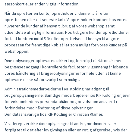
sæsonkort eller anden vigtig information.
Når du opretter en konto, opretholder vi denne i 5 år efter
oprettelsen eller dit seneste køb. Vi opretholder kontoen hos vores
nuværende kunder af hensyn til brug af vores webshop samt
udsendelse af vigtig information. Hos tidligere kunder opretholder vi
fortsat kontoen indtil 5 år efter oprettelsen af hensyn til at gøre
processen for fremtidige køb så let som muligt for vores kunder på
webshoppen.
Dine oplysninger opbevares sikkert og fortroligt elektronisk med
begrænset adgang i kontrollerede faciliteter. Vi gennemgår løbende
vores håndtering af brugeroplysningerne for hele tiden at kunne
opbevare disse så forsvarligt som muligt.
Administrationsmedarbejderne i KIF Kolding har adgang til
brugeroplysningerne. Samtlige medarbejdere hos KIF Kolding er jævn
for virksomhedens persondatahåndbog bevidst om ansvaret i
forbindelse med håndtering af disse oplysninger.
Den dataansvarlige hos KIF Kolding er Christian Klamer.
Vi videregiver ikke dine oplysninger til andre, medmindre vi er
forpligtet til det efter lovgivningen eller en retlig afgørelse, hvis der