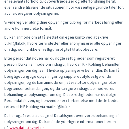
er relevant i forhold til lovovertrædelser og efterforskning heraf,
eller i andre tilsvarende situationer, hvor væsentlige grunde taler for,
at vi videregiver oplysningerne.
Vi videregiver aldrig dine oplysninger til brug for markedsføring eller
andre kommercielle formål.
Du kan anmode om at få slettet din egen konto ved at skrive
til
kif@kif.dk, hvorefter vi sletter eller anonymiserer alle oplysninger
om dig, som vi ikke er retligt forpligtet til at opbevare.
Efter persondataloven har du nogle rettigheder som registreret
person. Du kan anmode om indsigt i, hvordan KIF Kolding behandler
oplysninger om dig, samt hvilke oplysninger vi behandler. Du kan få
berigtiget urigtige oplysninger og suppleret ufyldestgørende
oplysninger, og du kan anmode om, at vi sletter oplysninger eller
begrænser behandlingen, og du kan gøre indsigelse mod vores
behandling af oplysninger om dig. Disse rettigheder har du ifølge
Persondataloven, og henvendelser i forbindelse med dette bedes
rettes til KIF Kolding via mail
kif@kif.dk.
Du har også ret til at klage til Datatilsynet over vores behandling af
oplysninger om dig. Du kan finde yderligere informationer herom
på
www.datatilsynet.dk
.